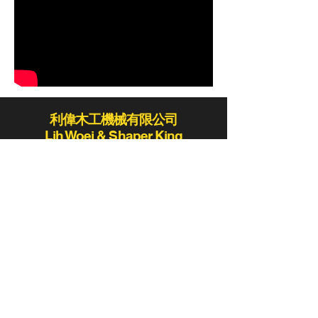
利偉木工機械有限公司
Lih Woei & Shaper King
lihwoei@lihwoei.com.tw
Tel :
886-4-25235406
/
886-4-25284431
Fax:886-4-25289411 / 886-4-25273423