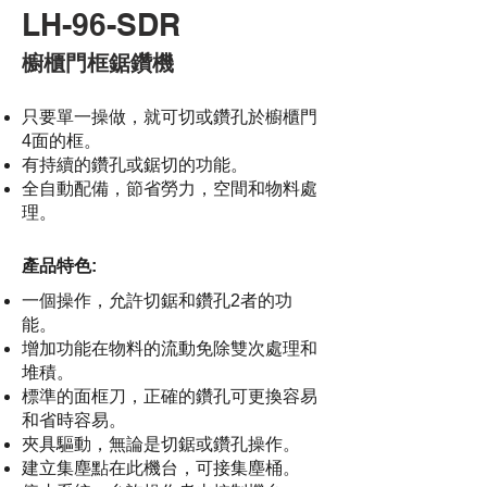
LH-96-SDR
櫥櫃門框鋸鑽機
只要單一操做，就可切或鑽孔於櫥櫃門
4面的框。​
有持續的鑽孔或鋸切的功能。
全自動配備，節省勞力，空間和物料處
理。
產品特色:
一個操作，允許切鋸和鑽孔2者的功
能。
增加功能在物料的流動免除雙次處理和
堆積。
標準的面框刀，正確的鑽孔可更換容易
和省時容易。
夾具驅動，無論是切鋸或鑽孔操作。
建立集塵點在此機台，可接集塵桶。