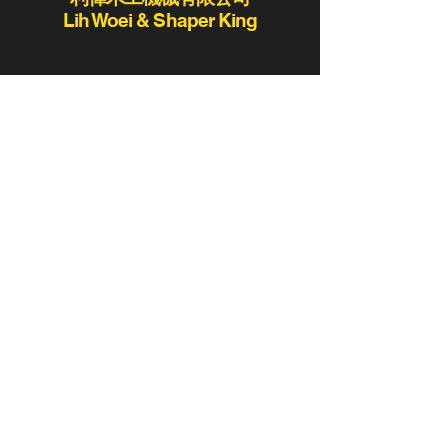
Lih Woei & Shaper King
lihwoei@lihwoei.com.tw
Tel :
886-4-25235406
/
886-4-25284431
Fax:886-4-25289411 / 886-4-25273423
420
台灣台中市豐原區豐勢路
819
78-2
二段
巷
號