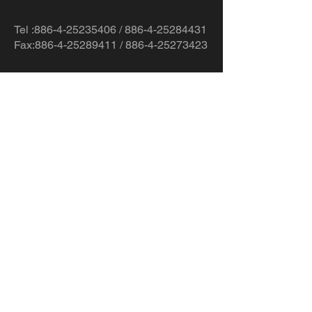
Tel :
886-4-25235406
/
886-4-25284431
Fax:886-4-25289411 / 886-4-25273423
420
台灣台中市豐原區豐勢路
819
78-2
二段
巷
號