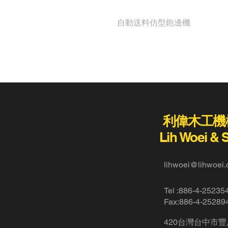
LH-28-DS
自動送料仿型鉋邊機
利偉木工機
Lih Woei & 
lihwoei@lihwoei.
Tel :886-4-25235
Fax:886-4-25289
420
台灣台中市豐